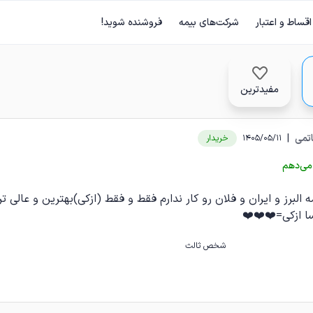
اقساط و اعتبار
شرکت‌های بیمه
فروشنده شوید!
مفیدترین
تمی
|
1405/05/11
خریدار
می‌دهم
ه البرز و ایران و فلان رو کار ندارم فقط و فقط (ازکی)بهترین و عال
سا ازکی=❤️❤️❤️
شخص ثالث